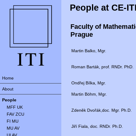
People at CE-IT
Faculty of Mathemati
Prague
Martin Balko, Mgr.
Roman Barták, prof. RNDr. PhD.
Home
Ondřej Bílka, Mgr.
About
Martin Böhm, Mgr.
People
MFF UK
Zdeněk Dvořák,doc. Mgr. Ph.D.
FAV ZCU
FI MU
Jiří Fiala, doc. RNDr. Ph.D.
MU AV
UI AV