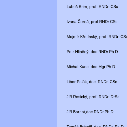
Luboš Brim, prof. RNDr. CSc.
Ivana Černá, prof.RNDr.CSc.
Mojmír Křetínský, prof. RNDr. CS
Petr Hliněný, doc.RNDr.Ph.D.
Michal Kunc, doc.Mgr.Ph.D.
Libor Polák, doc. RNDr. CSc.
Jiří Rosický, prof. RNDr. DrSc.
Jiří Barnat,doc.RNDr.Ph.D.
Tomáš Brázdil, doc. RNDr. Ph.D.